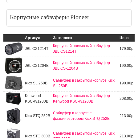
Корпусные сабвуферы Pioneer
Артикул
Заголовок
Цена
Корпусной пассивный сабвуфер
JBL CS1214T
179.00р
JBL CS1214T
Корпусной пассивный сабвуфер
JBL CS1204B
190.00р
JBL CS-1204B
Сабвуфер в закрытом корпусе Kicx
Kicx SL 250B
190.00р
SL 250B
Kenwood
Корпусной пассивный сабвуфер
208.00р
KSC-W1200B
Kenwood KSC-W1200B
Сабвуфер в корпусе с
Kicx STQ 252B
213.00р
фазоинвертoром Kicx STQ 252B
Сабвуфер в закрытом корпусе Kicx
Kicx STC 300B
213.00р