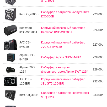
STC 300B
Сабвуфер в закрытом корпусе Kicx
Kicx ICQ-300B
223.00р
ICQ-300B
Kenwood
Корпусной пассивный сабвуфер
226.00р
KSC-W1200T
Kenwood KSC-W1200T
JVC CS-
Корпусной пассивный сабвуфер
227.00р
BW120
JVC CS-BW120
Alpine SBG-
Сабвуфер Alpine SBG-844BR
229.00р
844BR
Alpine SWT-
Сабвуфер в корпусе с
229.00р
12S4
фазоинвертором Alpine SWT-12S4
JBL GT5-
Корпусной пассивный сабвуфер
232.00р
1204BR
JBL GT5-1204BR
Сабвуфер в закрытом корпусе Kicx
Kicx STQ302B
233.00р
STQ302B