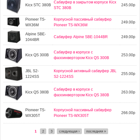
Сабвуфер в закрытом корпусе Kicx
Kicx STC 380B
245.00р
STC 380B
Pioneer TS-
Корпусной пассивный сабвуфер
249.00р
WX36M
Pioneer TS-WX36M
Alpine SBE-
Сабвуфер Alpine SBE-1044BR
249.00р
1044BR
Сабвуфер в корпусе с
Kicx QS 300B
253.00р
фазоинвертoром Kicx QS 300B
JBL S2-
Корпусной активный сабвуфер JBL
255.00р
1224SS
S2-1224SS
Сабвуфер в корпусе с
Kicx QS 380В
263.00р
фазоинвертoром Kicx QS 380В
Pioneer TS-
Корпусной пассивный сабвуфер
266.00р
WX305T
Pioneer TS-WX305T
1
2
3
следующая ›
последняя »
Страницы